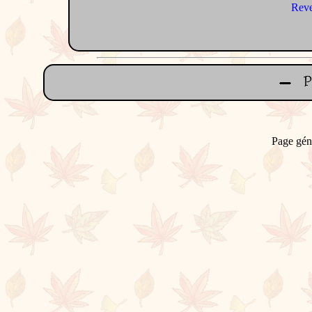
Reve
Page gén