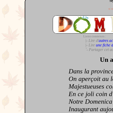
St
<
Liens connexes :
|- Lire d'
autres ac
|- Lire
une fiche 
`- Partager cet a
Un a
Dans la province
On aperçoit au lo
Majestueuses colli
En ce joli coin d'I
Notre Domenica don
Inaugurant aujourd