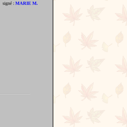
signé :
MARIE M.