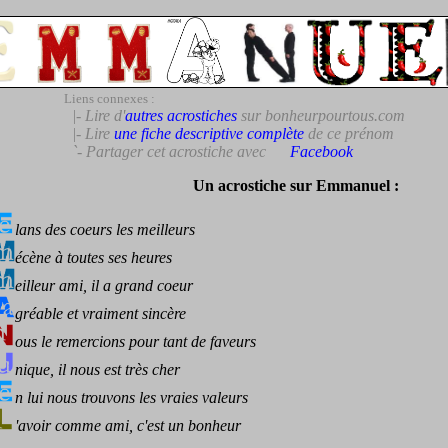
Liens connexes :
|- Lire d'
autres acrostiches
sur bonheurpourtous.com
|- Lire
une fiche descriptive complète
de ce prénom
`- Partager cet acrostiche avec
Facebook
Un acrostiche sur Emmanuel :
lans des coeurs les meilleurs
écène à toutes ses heures
eilleur ami, il a grand coeur
gréable et vraiment sincère
ous le remercions pour tant de faveurs
nique, il nous est très cher
n lui nous trouvons les vraies valeurs
'avoir comme ami, c'est un bonheur