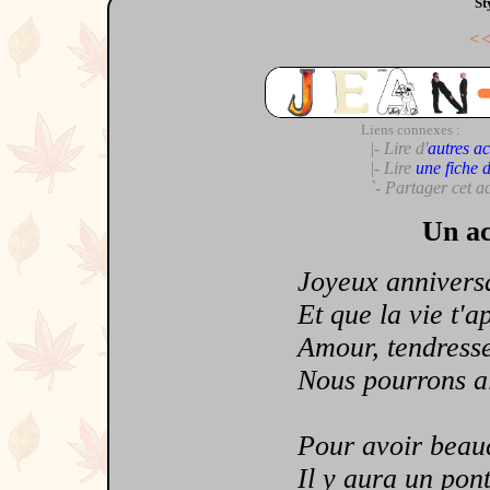
St
<
Liens connexes :
|- Lire d'
autres ac
|- Lire
une fiche 
`- Partager cet a
Un ac
Joyeux anniversai
Et que la vie t'app
Amour, tendresse, 
Nous pourrons alo
Pour avoir beauco
Il y aura un pont d