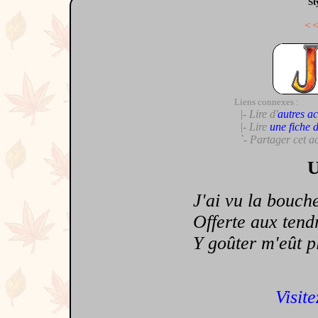
St
<
Liens connexes :
|- Lire d'
autres ac
|- Lire
une fiche 
`- Partager cet a
U
J'ai vu la bouche
Offerte aux tendr
Y goûter m'eût pl
Visite