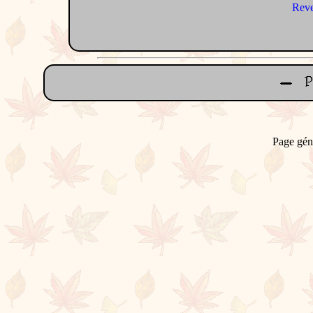
Reve
Page gén