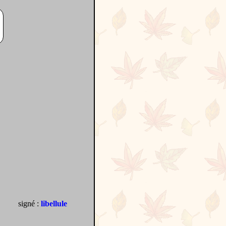
signé :
libellule