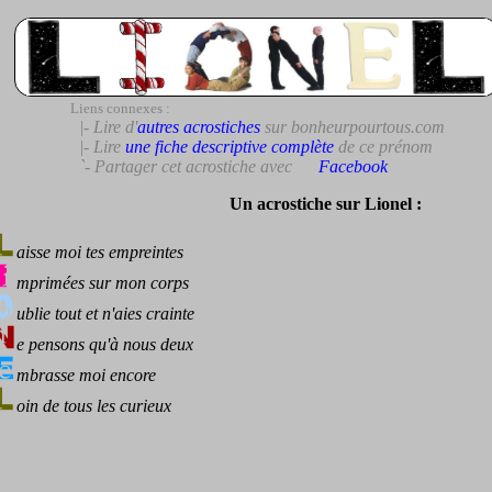
Liens connexes :
|- Lire d'
autres acrostiches
sur bonheurpourtous.com
|- Lire
une fiche descriptive complète
de ce prénom
`- Partager cet acrostiche avec
Facebook
Un acrostiche sur Lionel :
aisse moi tes empreintes
mprimées sur mon corps
ublie tout et n'aies crainte
e pensons qu'à nous deux
mbrasse moi encore
oin de tous les curieux