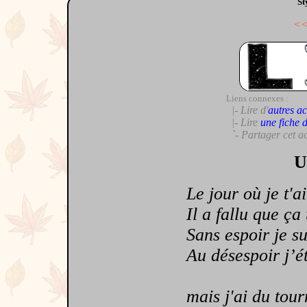
St
<
Liens connexes :
|- Lire d'
autres ac
|- Lire
une fiche 
`- Partager cet a
U
Le jour où je t'ai 
Il a fallu que ça 
Sans espoir je su
Au désespoir j’ét
mais j'ai du tourn