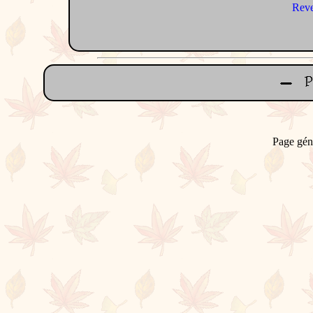
Reve
Page gén