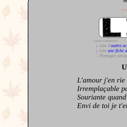
St
<
Liens connexes :
|- Lire d'
autres ac
|- Lire
une fiche 
`- Partager cet a
U
L'amour j'en rie
Irremplaçable po
Souriante quand j
Envi de toi je t'e