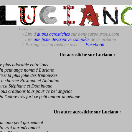
Liens connexes :
|- Lire d'
autres acrostiches
sur bonheurpourtous.com
|- Lire
une fiche descriptive complète
de ce prénom
`- Partager cet acrostiche avec
Facebook
Un acrostiche sur Luciano :
lus adorable entre tous
petit ange nommé Luciano
t la plus jolie des frimousses
a charmé Rosanna et Antonino
si Stéphane et Dominique
 craquons tous pour ce bel angelot
'adore très fort ce petit amour angélique
Un autre acrostiche sur Luciano :
iano petit garnement
vrai dur mécontent