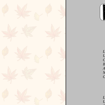
Le p
Un 
C'es
Il 
Aus
Nous
On l
Luc
Un 