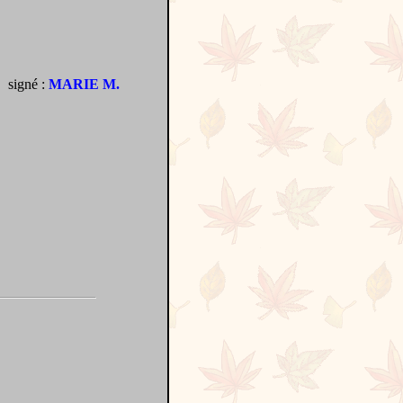
signé :
MARIE M.