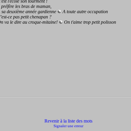
t l'école son tourment !
réfère les bras de maman,
a deuxième année gardienne
A toute autre occupation
t-ce pas petit chenapan ?
a le dire au croque-mitaine!
On t'aime trop petit polisson
Revenir à la liste des mots
Signaler une erreur