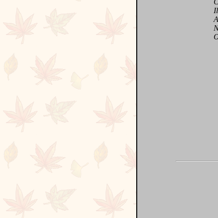
C'es
Il p
A s
N'es
On v