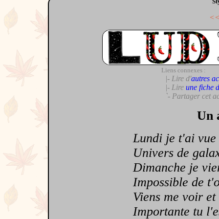
St
<
Liens connexes :
|- Lire d'
autres ac
|- Lire
une fiche 
`- Partager cet a
Un 
Lundi je t'ai vue
Univers de galaxie
Dimanche je viend
Impossible de t'o
Viens me voir et
Importante tu l'e