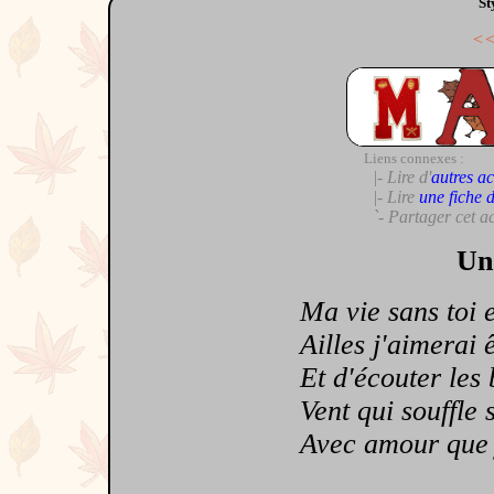
St
<
Liens connexes :
|- Lire d'
autres ac
|- Lire
une fiche 
`- Partager cet a
Un
Ma vie sans toi e
Ailles j'aimerai êt
Et d'écouter les b
Vent qui souffle su
Avec amour que je 