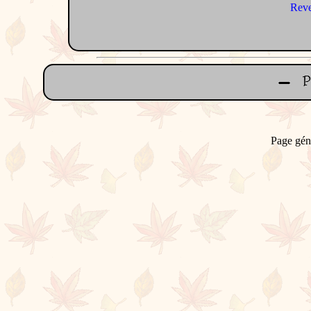
Reve
Page gén