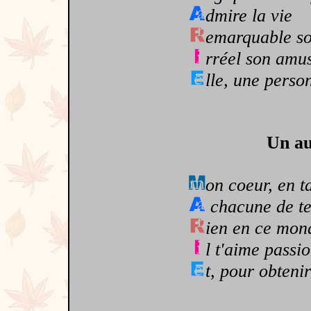
dmire la vie
emarquable so
rréel son amu
lle, une perso
Un au
on coeur, en t
chacune de tes
ien en ce mond
l t'aime passi
t, pour obteni