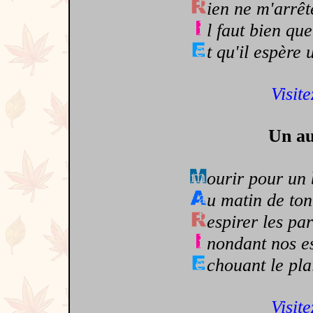
ien ne m'arrête
l faut bien q
t qu'il espère
Visite
Un au
ourir pour un 
u matin de to
espirer les pa
nondant nos es
chouant le pla
Visite