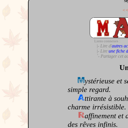
St
<
Liens connexes :
|- Lire d'
autres ac
|- Lire
une fiche 
`- Partager cet a
Un
ystérieuse et 
simple regard.
ttirante à sou
charme irrésistible.
affinement et 
des rêves infinis.