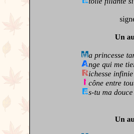
toile fillante s
sign
Un au
a princesse ta
nge qui me ti
ichesse infini
cône entre tout
s-tu ma douce
Un au