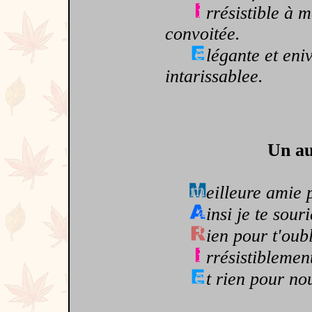
rrésistible à 
convoitée.
légante et eni
intarissablee.
Un au
eilleure amie 
insi je te souri
ien pour t'oub
rrésistiblemen
t rien pour no