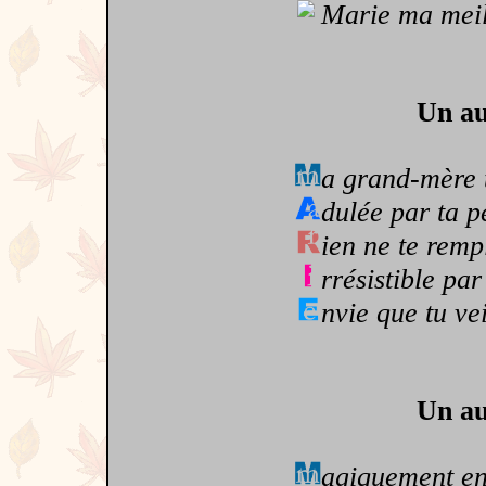
Marie ma meill
Un au
a grand-mère 
dulée par ta pe
ien ne te remp
rrésistible par
nvie que tu ve
Un au
agiquement e