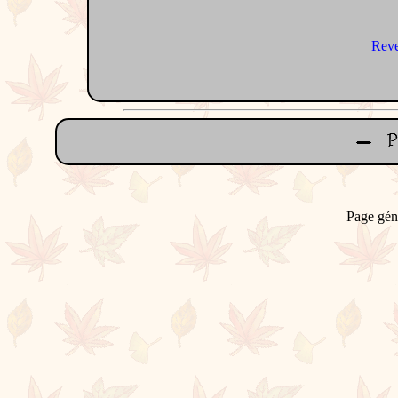
Reve
Page gén