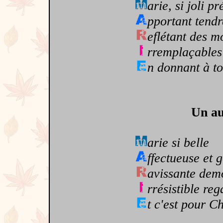
arie, si joli 
pportant tend
eflétant des 
rremplaçables 
n donnant à to
Un au
arie si belle
ffectueuse et g
avissante demo
rrésistible reg
t c'est pour C