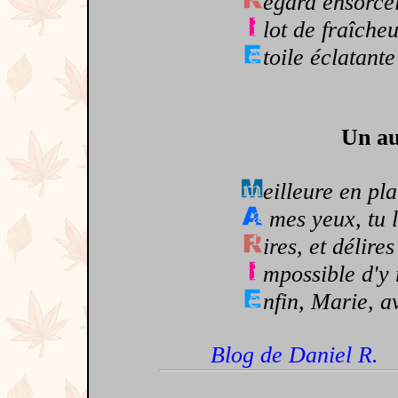
egard ensorce
lot de fraîche
toile éclatant
Un au
eilleure en pla
mes yeux, tu l
ires, et délire
mpossible d'y 
nfin, Marie, a
Blog de Daniel R.