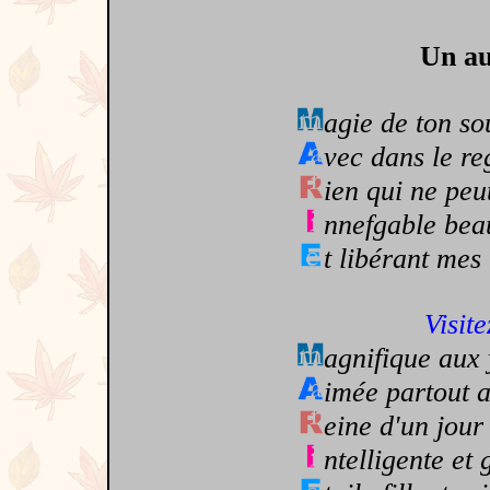
Un au
agie de ton so
vec dans le re
ien qui ne peu
nnefgable bea
t libérant mes 
Visite
agnifique aux
imée partout a
eine d'un jour
ntelligente et