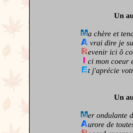
Un au
a chère et ten
vrai dire je su
evenir ici ô c
ci mon coeur e
t j'aprécie vot
Un au
er ondulante d
urore de toute