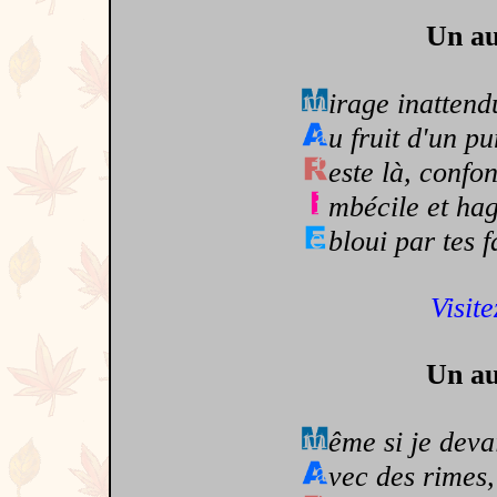
Un au
irage inattend
u fruit d'un p
este là, confo
mbécile et ha
bloui par tes f
Visite
Un au
ême si je devai
vec des rimes,