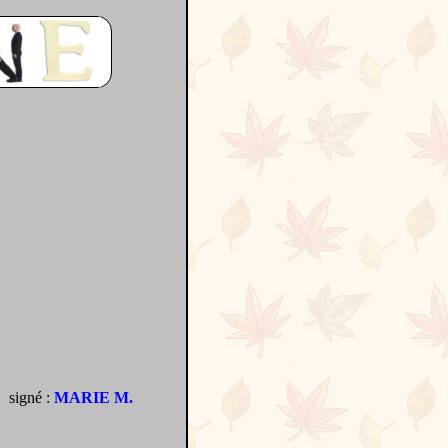
signé :
MARIE M.