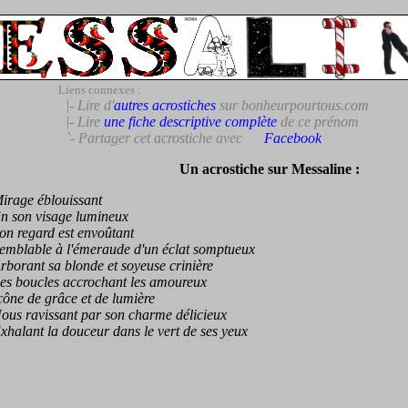
Liens connexes :
|- Lire d'
autres acrostiches
sur bonheurpourtous.com
|- Lire
une fiche descriptive complète
de ce prénom
`- Partager cet acrostiche avec
Facebook
Un acrostiche sur Messaline :
age éblouissant
son visage lumineux
 regard est envoûtant
lable à l'émeraude d'un éclat somptueux
rant sa blonde et soyeuse crinière
 boucles accrochant les amoureux
e de grâce et de lumière
 ravissant par son charme délicieux
lant la douceur dans le vert de ses yeux