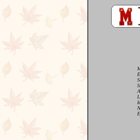
Mir
En 
Son
Semb
Arbo
Les
Icôn
Nous
Exha