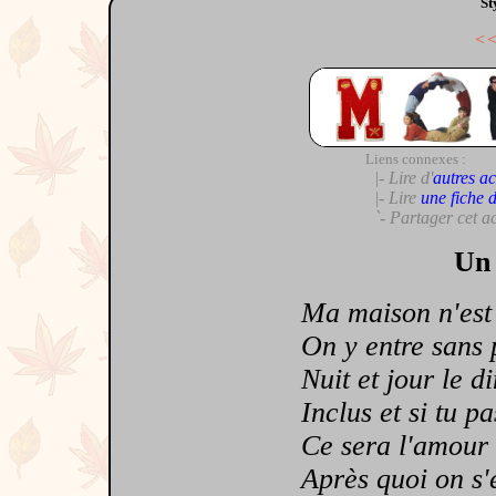
St
<
Liens connexes :
|- Lire d'
autres ac
|- Lire
une fiche 
`- Partager cet a
Un 
Ma maison n'est 
On y entre sans 
Nuit et jour le d
Inclus et si tu pa
Ce sera l'amour 
Après quoi on s'en