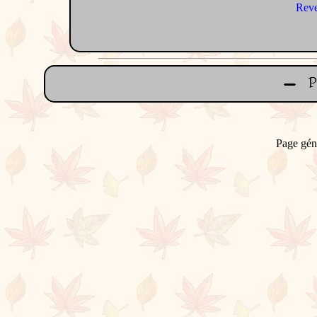
Reve
Page gén