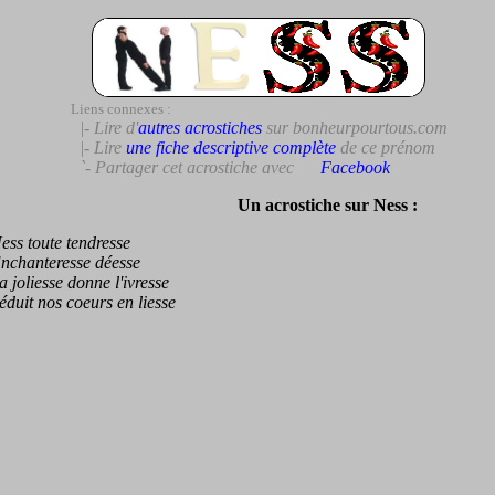
Liens connexes :
|- Lire d'
autres acrostiches
sur bonheurpourtous.com
|- Lire
une fiche descriptive complète
de ce prénom
`- Partager cet acrostiche avec
Facebook
Un acrostiche sur Ness :
s toute tendresse
hanteresse déesse
oliesse donne l'ivresse
it nos coeurs en liesse