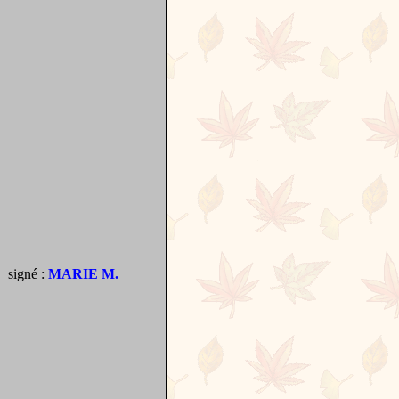
signé :
MARIE M.