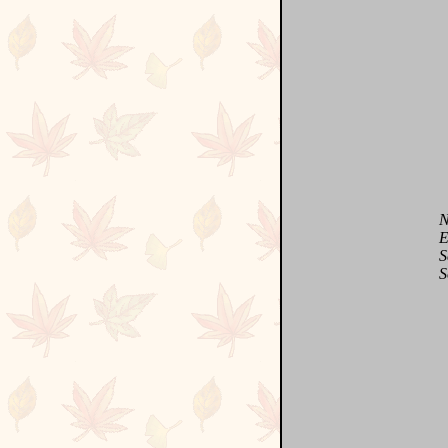
Nes
Enc
Sa j
Sédu