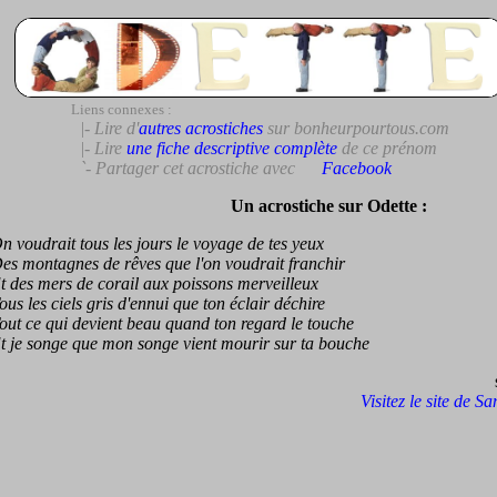
Liens connexes :
|- Lire d'
autres acrostiches
sur bonheurpourtous.com
|- Lire
une fiche descriptive complète
de ce prénom
`- Partager cet acrostiche avec
Facebook
Un acrostiche sur Odette :
oudrait tous les jours le voyage de tes yeux
montagnes de rêves que l'on voudrait franchir
es mers de corail aux poissons merveilleux
 les ciels gris d'ennui que ton éclair déchire
 ce qui devient beau quand ton regard le touche
e songe que mon songe vient mourir sur ta bouche
Visitez le site de S