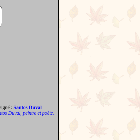
signé :
Santos Duval
antos Duval, peintre et poète.