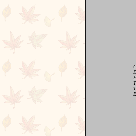
On v
Des 
Et d
Tous
Tout
Et j