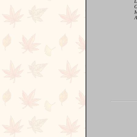
Libé
Oubl
Mais
Avec