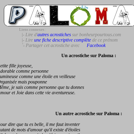
Liens connexes :
|- Lire d'
autres acrostiches
sur bonheurpourtous.com
|- Lire
une fiche descriptive complète
de ce prénom
`- Partager cet acrostiche avec
Facebook
Un acrostiche sur Paloma :
te fille joyeuse,
rable comme personne
neuse comme une étoile en veilleuse
anisée mais pouponne
e, je sais comme personne que tu donnes
r et Joie dans cette vie aventureuse.
Un autre acrostiche sur Paloma :
 dire que tu es belle, il me faut inventer
nt de mots d'amour qu'il existe d'étoiles