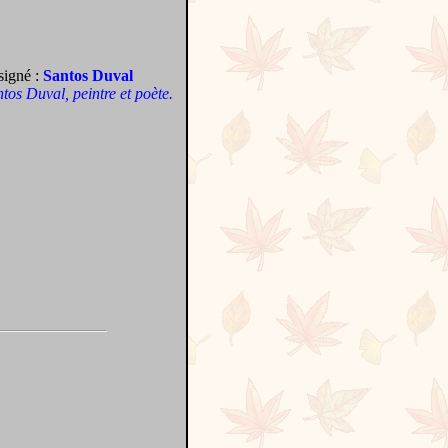
signé :
Santos Duval
antos Duval, peintre et poète.