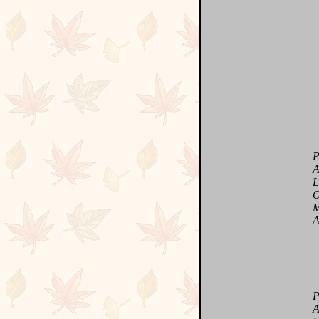
Peti
Ado
Lumi
Org
Mêm
Amou
Pour
Auta