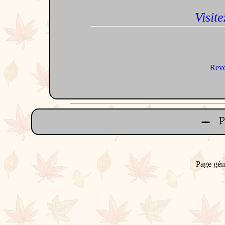
Visite
Reve
Page gén