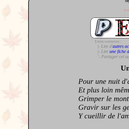
St
<
Liens connexes :
|- Lire d'
autres ac
|- Lire
une fiche 
`- Partager cet a
Un
Pour une nuit d'am
Et plus loin même e
Grimper le mont O
Gravir sur les gen
Y cueillir de l'amo