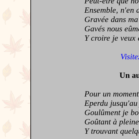
Peut-être que nous
Ensemble, n'en aya
Gravée dans ma mé
Gavés nous eûmes 
Y croire je veux en
Visite
Un au
Pour un moment d'
Eperdu jusqu'au jo
Goulûment je boira
Goûtant à pleine b
Y trouvant quelque