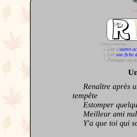
St
<
Liens connexes :
|- Lire d'
autres ac
|- Lire
une fiche 
`- Partager cet a
Un
Renaître après u
tempête
Estomper quelque
Meilleur ami nul n
Y'a que toi qui soi