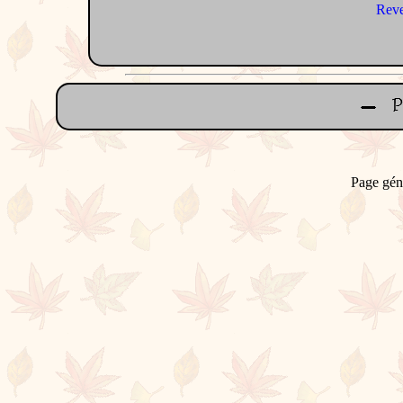
Reve
Page gén