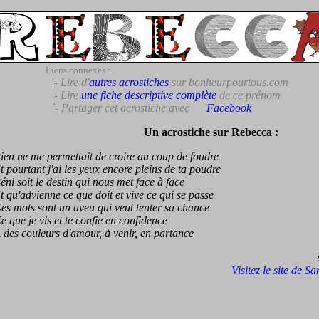
Liens connexes :
|- Lire d'
autres acrostiches
sur bonheurpourtous.com
|- Lire
une fiche descriptive complète
de ce prénom
`- Partager cet acrostiche avec
Facebook
Un acrostiche sur Rebecca :
 ne me permettait de croire au coup de foudre
ourtant j'ai les yeux encore pleins de ta poudre
 soit le destin qui nous met face à face
u'advienne ce que doit et vive ce qui se passe
mots sont un aveu qui veut tenter sa chance
ue je vis et te confie en confidence
s couleurs d'amour, à venir, en partance
Visitez le site de S