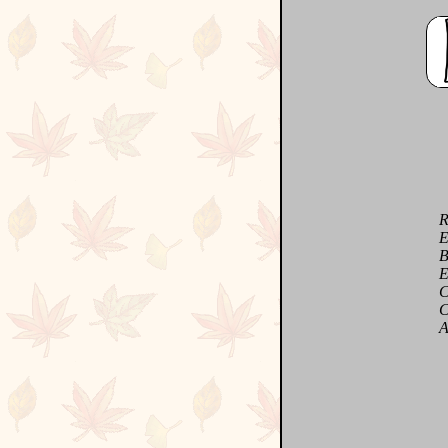
Rien
Et p
Béni
Et q
Ces 
Ce q
A de