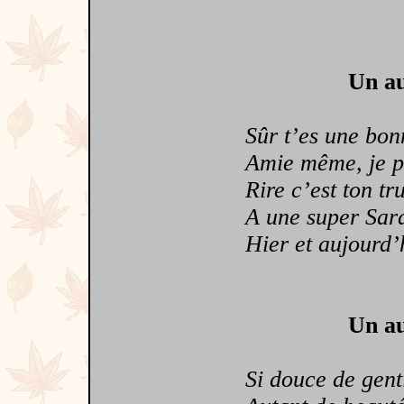
Un au
Sûr t’es une bonn
Amie même, je p
Rire c’est ton tr
A une super Sar
Hier et aujourd’h
Un au
Si douce de genti