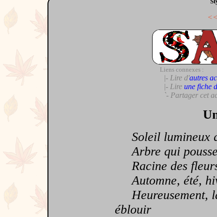
St
<
Liens connexes :
|- Lire d'
autres ac
|- Lire
une fiche 
`- Partager cet a
Un
Soleil lumineux qu
Arbre qui pousse 
Racine des fleurs
Automne, été, hiv
Heureusement, la n
éblouir