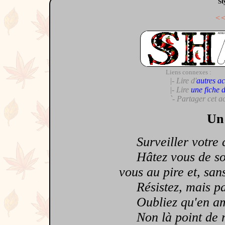
St
<
Liens connexes :
|- Lire d'
autres ac
|- Lire
une fiche 
`- Partager cet a
Un 
Surveiller votre cœ
Hâtez vous de souri
vous au pire et, san
Résistez, mais pas
Oubliez qu'en amou
Non là point de mi