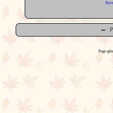
Reve
Page gén