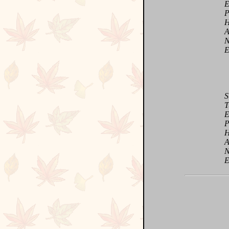
Et j
Pour
Heur
Avec
Nous
Et t
Si l
Tu e
Et e
Par 
Heur
Avec
Nous
Et n