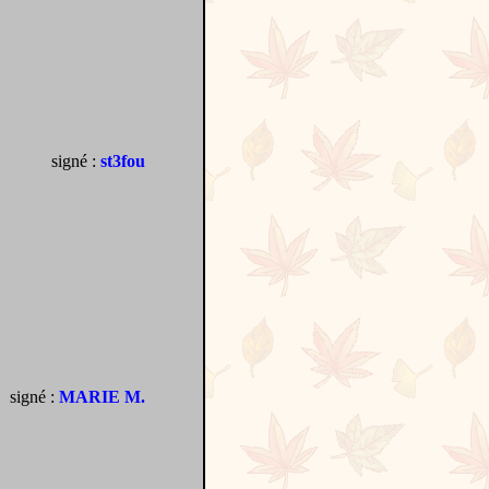
signé :
st3fou
signé :
MARIE M.