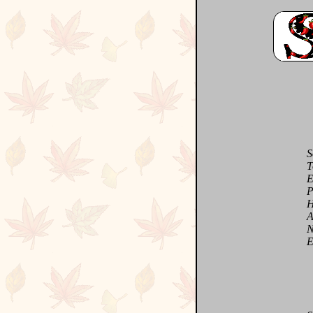
Sou
Touj
Et n
Parm
Heu
Avec
Nou
Et e