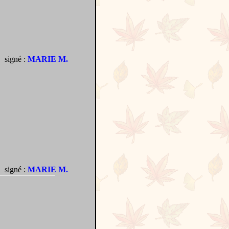
signé :
MARIE M.
signé :
MARIE M.