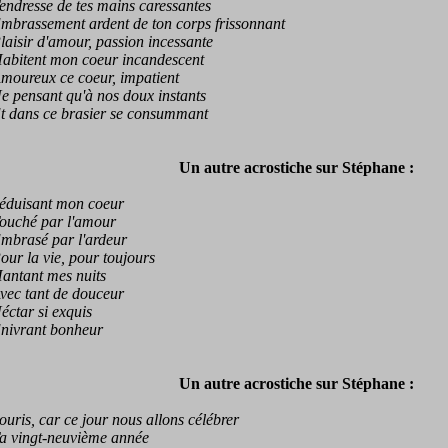
resse de tes mains caressantes
assement ardent de ton corps frissonnant
sir d'amour, passion incessante
itent mon coeur incandescent
ureux ce coeur, impatient
ensant qu'à nos doux instants
dans ce brasier se consummant
Un autre acrostiche sur Stéphane :
uisant mon coeur
ché par l'amour
rasé par l'ardeur
 la vie, pour toujours
tant mes nuits
c tant de douceur
tar si exquis
vrant bonheur
Un autre acrostiche sur Stéphane :
is, car ce jour nous allons célébrer
vingt-neuvième année