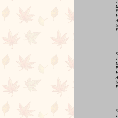
Tend
Embr
Plai
Hab
Amo
Ne p
Et 
Séd
Tou
Emb
Pour
Han
Ave
Néc
Eni
Sour
Ta 