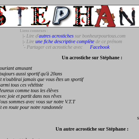
Liens connexes :
|- Lire d'
autres acrostiches
sur bonheurpourtous.com
|- Lire
une fiche descriptive complète
de ce prénom
`- Partager cet acrostiche avec
Facebook
Un acrostiche sur Stéphane :
riant amusant
ours aussi sportif qu'à 20ans
'oublirai jamais que vous êtes un sportif
i tous ces vététiste
reux comme tous les élèves
 joie et partit dans nos rêves
s sommes avec vous sur notre V.T.T
n route pour notre randonnée
Un autre acrostiche sur Stéphane :