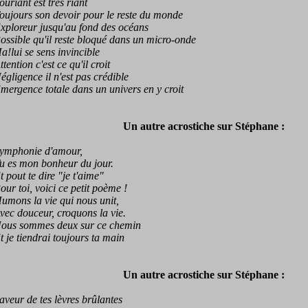
iant est très riant
ours son devoir pour le reste du monde
oreur jusqu'au fond des océans
ible qu'il reste bloqué dans un micro-onde
ui se sens invincible
ntion c'est ce qu'il croit
igence il n'est pas crédible
gence totale dans un univers en y croit
Un autre acrostiche sur Stéphane :
phonie d'amour,
es mon bonheur du jour.
out te dire "je t'aime"
 toi, voici ce petit poème !
ns la vie qui nous unit,
 douceur, croquons la vie.
s sommes deux sur ce chemin
e tiendrai toujours ta main
Un autre acrostiche sur Stéphane :
ur de tes lèvres brûlantes