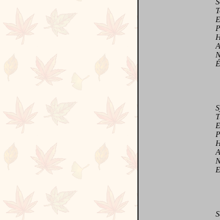
Sour
Touj
Expl
Poss
Ha!l
Atte
Négl
Émer
Sym
Tu 
Et p
Pour
Humo
Avec
Nou
Et j
Save