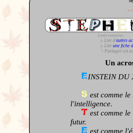
St
<
Liens connexes :
|- Lire d'
autres ac
|- Lire
une fiche 
`- Partager cet a
Un acro
INSTEIN DU 
est comme le s
l'intelligence.
est comme le 
futur.
est comme l'é