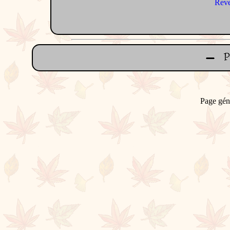
Reve
Page gén