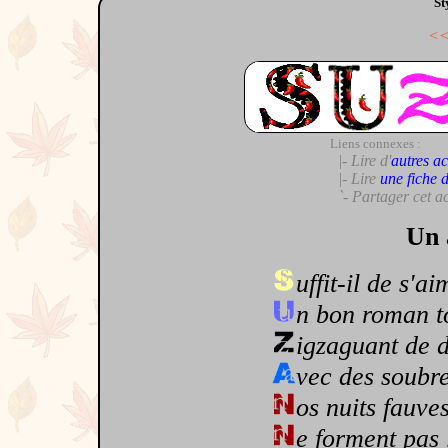
St
<
Liens connexes :
|- Lire d'
autres ac
|- Lire
une fiche 
`- Partager cet a
Un 
uffit-il de s'a
n bon roman to
igzaguant de d
vec des soubr
os nuits fauves
e forment pas 