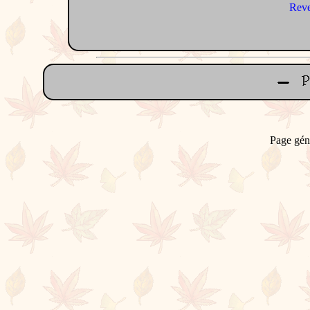
Reve
Page gén