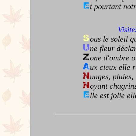
t pourtant not
Visite
ous le soleil q
ne fleur décl
one d'ombre o
ux cieux elle 
uages, pluies, 
oyant chagrins
lle est jolie el