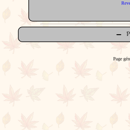
Reve
Page gén