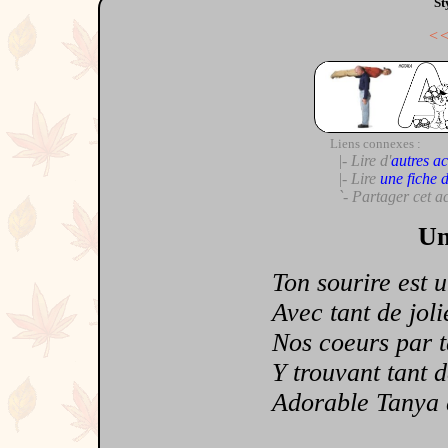
St
<
Liens connexes :
|- Lire d'
autres ac
|- Lire
une fiche 
`- Partager cet a
Un
Ton sourire est un
Avec tant de jolie
Nos coeurs par ta 
Y trouvant tant de
Adorable Tanya au 