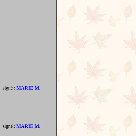
signé :
MARIE M.
signé :
MARIE M.