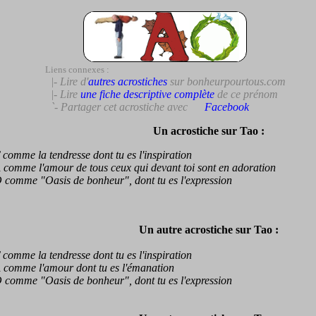
Liens connexes :
|- Lire d'
autres acrostiches
sur bonheurpourtous.com
|- Lire
une fiche descriptive complète
de ce prénom
`- Partager cet acrostiche avec
Facebook
Un acrostiche sur Tao :
mme la tendresse dont tu es l'inspiration
mme l'amour de tous ceux qui devant toi sont en adoration
mme "Oasis de bonheur", dont tu es l'expression
Un autre acrostiche sur Tao :
mme la tendresse dont tu es l'inspiration
omme l'amour dont tu es l'émanation
mme "Oasis de bonheur", dont tu es l'expression