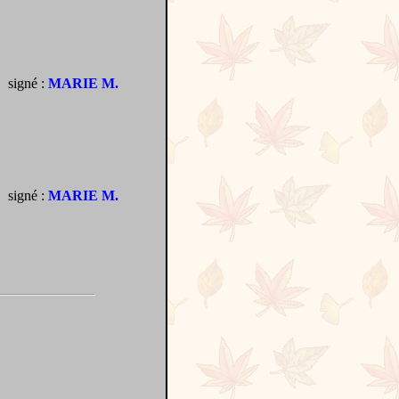
signé :
MARIE M.
signé :
MARIE M.