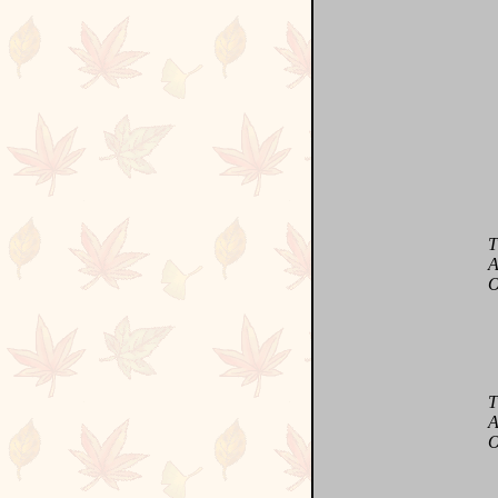
T co
A co
O co
T co
A c
O co