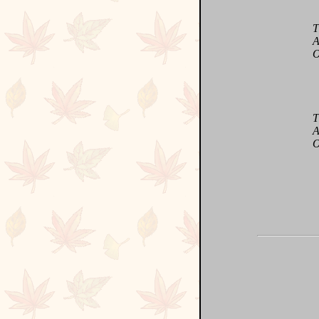
T co
A co
O co
T co
A co
O co