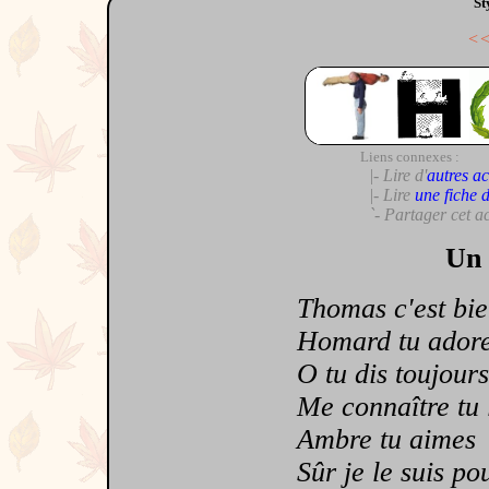
St
<
Liens connexes :
|- Lire d'
autres ac
|- Lire
une fiche 
`- Partager cet a
Un 
Thomas c'est bien
Homard tu adore
O tu dis toujours
Me connaître tu l'
Ambre tu aimes
Sûr je le suis po