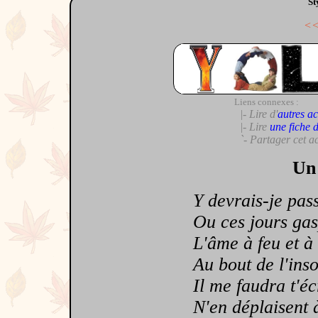
St
<
Liens connexes :
|- Lire d'
autres ac
|- Lire
une fiche 
`- Partager cet a
Un 
Y devrais-je passer
Ou ces jours gaspi
L'âme à feu et à cr
Au bout de l'insom
Il me faudra t'écrir
N'en déplaisent à 