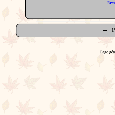
Reve
Page gén