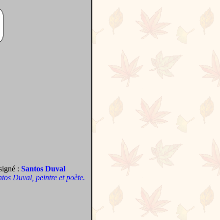
signé :
Santos Duval
antos Duval, peintre et poète.