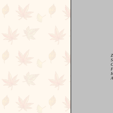
Zone
Si d
On y
Fait
Ivre
Amou