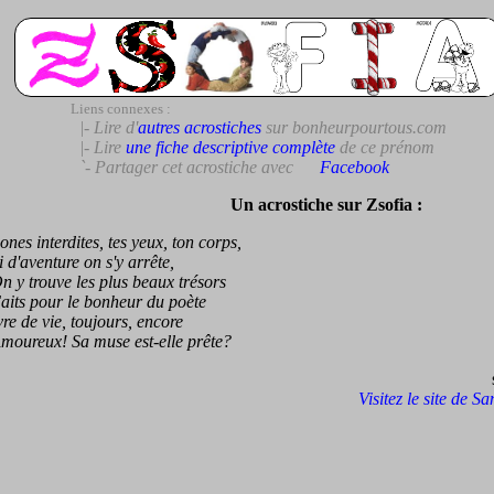
Liens connexes :
|- Lire d'
autres acrostiches
sur bonheurpourtous.com
|- Lire
une fiche descriptive complète
de ce prénom
`- Partager cet acrostiche avec
Facebook
Un acrostiche sur Zsofia :
s interdites, tes yeux, ton corps,
'aventure on s'y arrête,
 trouve les plus beaux trésors
s pour le bonheur du poète
 de vie, toujours, encore
reux! Sa muse est-elle prête?
Visitez le site de S