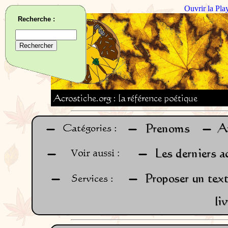
Ouvrir la Pla
Recherche :