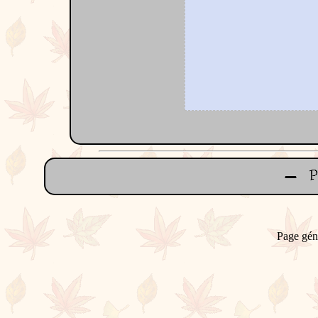
Page gén