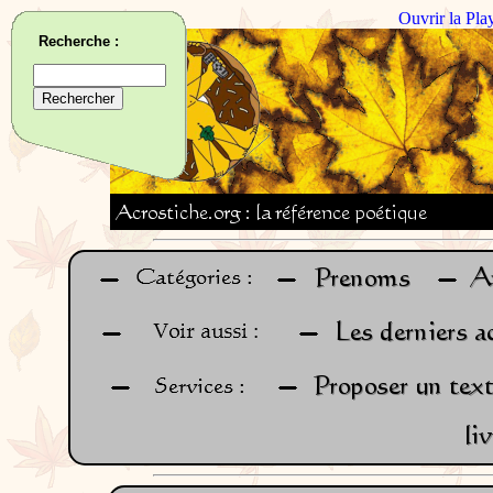
Ouvrir la Pla
Recherche :