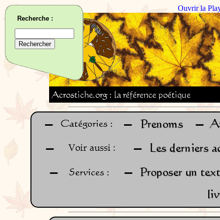
Ouvrir la Pla
Recherche :