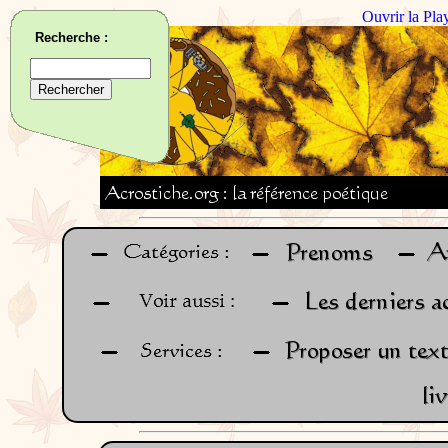
Ouvrir la Pla
Recherche :