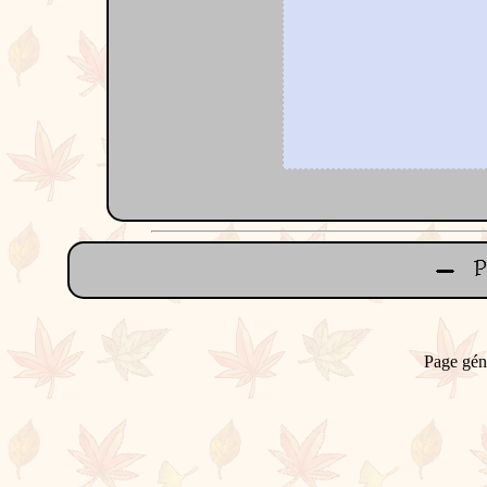
Page gén