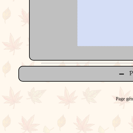
Page gén