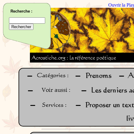
Ouvrir la Pla
Recherche :