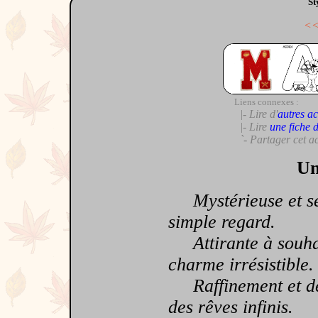
St
<
Liens connexes :
|- Lire d'
autres ac
|- Lire
une fiche 
`- Partager cet a
Un
Mystérieuse et séd
simple regard.
Attirante à souhait
charme irrésistible.
Raffinement et déli
des rêves infinis.